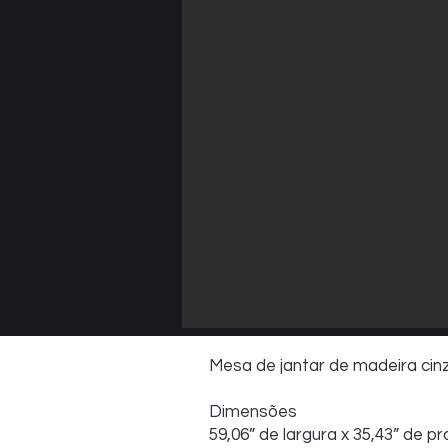
Mesa de jantar de madeira cin
Dimensões
59,06” de largura x 35,43” de p