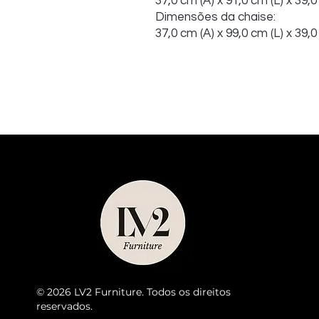
37,0 cm (A) x 91,0 cm (L) x 39,0
Dimensões da chaise:
37,0 cm (A) x 99,0 cm (L) x 39,0
© 2026 LV2 Furniture. Todos os direitos
reservados.