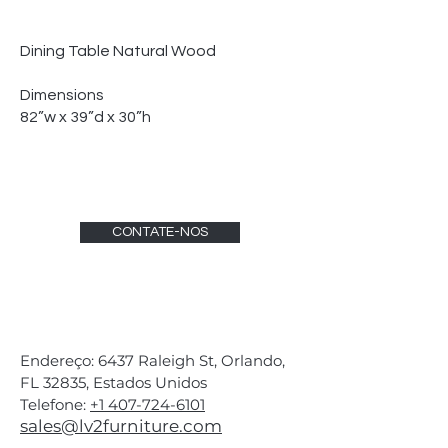
Dining Table Natural Wood
Dimensions
82”w x 39”d x 30”h
CONTATE-NOS
Endereço: 6437 Raleigh St, Orlando,
FL 32835, Estados Unidos
Telefone:
+1 407-724-6101
sales@lv2furniture.com