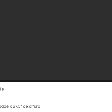
le
dade x 27,5” de altura