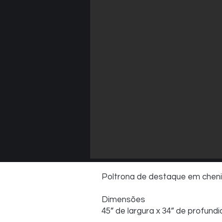
Poltrona de destaque em chenil
Dimensões
45” de largura x 34” de profundi