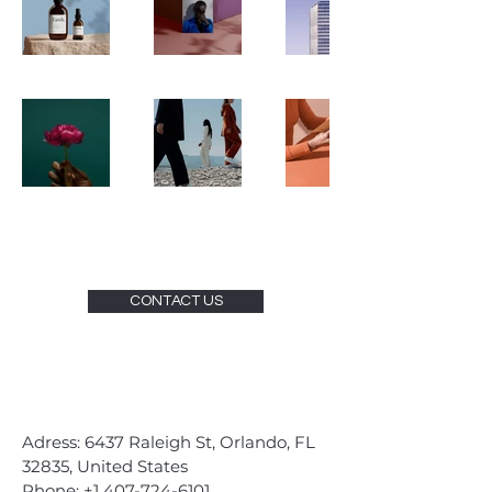
CONTACT US
Adress: 6437 Raleigh St, Orlando, FL
32835, United States
Phone:
+1 407-724-6101