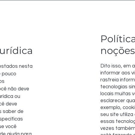
Polític
urídica
noções
Dito isso, em 
estados nesta
informar aos vi
e pouco
rastreia infor
os
tecnologias si
ocê não deve
locais muitas
rídica ou
esclarecer qua
cê deve
exemplo, cooki
s saber de
seu site utiliz
specíficas
essas tecnolog
ue você
vezes também d
 de ajuda para