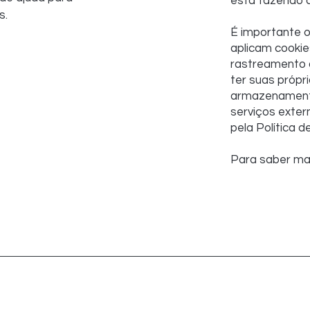
está fazendo 
s.
É importante o
aplicam cookie
rastreamento 
ter suas própri
armazenament
serviços exter
pela Política d
Para saber mai